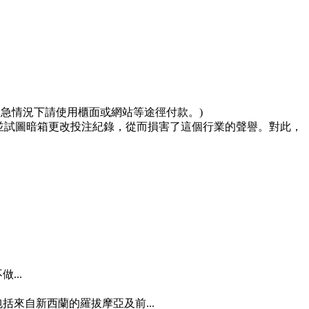
(緊急情況下請使用櫃面或網站等途徑付款。)
並試圖暗箱更改投注紀錄，從而損害了這個行業的聲譽。對此，
...
來自新西蘭的羅拔摩亞及前...