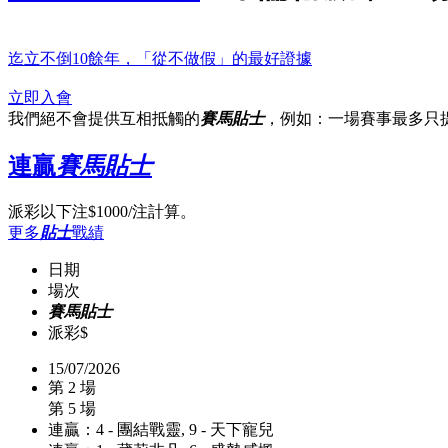
迄立不倒10餘年，「從不做假」的最好證據
立即入會
我們絕不會提供互相抵觸的
賽馬貼士
，例如：一場賽事最多只
連贏
賽馬貼士
派彩以下注$1000/注計算。
更多
貼士
戰績
日期
場次
賽馬貼士
派彩$
15/07/2026
第 2 場
第 5 場
連贏：4 - 團結戰靈, 9 - 天下寵兒