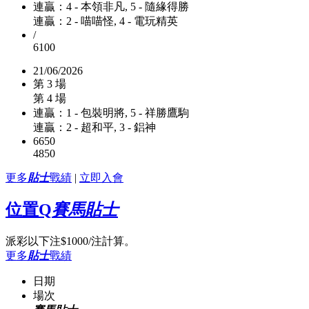
連贏：4 - 本領非凡, 5 - 隨緣得勝
連贏：2 - 喵喵怪, 4 - 電玩精英
/
6100
21/06/2026
第 3 場
第 4 場
連贏：1 - 包裝明將, 5 - 祥勝鷹駒
連贏：2 - 超和平, 3 - 鋁神
6650
4850
更多
貼士
戰績
|
立即入會
位置Q
賽馬貼士
派彩以下注$1000/注計算。
更多
貼士
戰績
日期
場次