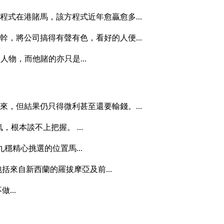
式在港賭馬，該方程式近年愈贏愈多...
，將公司搞得有聲有色，看好的人便...
人物，而他賭的亦只是...
，但結果仍只得微利甚至還要輸錢。...
根本談不上把握。 ...
穩精心挑選的位置馬...
來自新西蘭的羅拔摩亞及前...
...