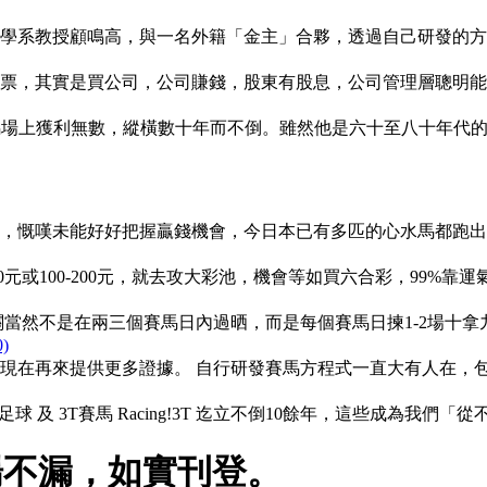
學系教授顧鳴高，與一名外籍「金主」合夥，透過自己研發的方程
票，其實是買公司，公司賺錢，股東有股息，公司管理層聰明能幹
他在賽馬場上獲利無數，縱橫數十年而不倒。雖然他是六十至八十年代的
，慨嘆未能好好把握贏錢機會，今日本已有多匹的心水馬都跑出來
或100-200元，就去攻大彩池，機會等如買六合彩，99%靠運氣，
15關當然不是在兩三個賽馬日內過晒，而是每個賽馬日揀1-2場十拿九
0)
在再來提供更多證據。 自行研發賽馬方程式一直大有人在，包括
 及 3T賽馬 Racing!3T 迄立不倒10餘年，這些成為我們「從不做
場不漏，如實刊登。