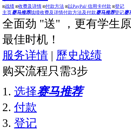
战绩
收费及详情
付款方法
以PayPal/ 信用卡付款
登记
主页
赛马推荐
战绩
收费及详情
付款方法及付款
赛马推荐
登记
赛
全面劲 "送"
，更有
学生原价
最佳时机！
服务详情
|
歷史战绩
购买流程只需3步
选择
赛马推荐
付款
登记