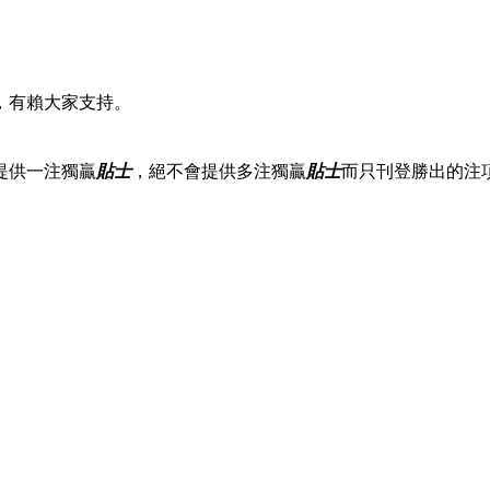
，有賴大家支持。
提供一注獨贏
貼士
，絕不會提供多注獨贏
貼士
而只刊登勝出的注