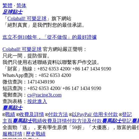
繁體
·
简体
足球貼士
「
Colaball! 可樂足球
」
旗下網站
「絕對真實」
是我們對您的最佳承諾。
迄立不倒10餘年，「從不做假」的最好證據
Colaball! 可樂足球
官方網站嚴正聲明：
只此一間，提防假冒。
我們只使用右述聯絡資料以聯繫客戶作交談。
「財富」熱線
：+852 6353 4200/ +86 147 1434 9190
WhatsApp查詢
：+852 6353 4200
微信查詢
：14714349190
短訊查詢
：+852 6353 4200/ +86 147 1434 9190
電郵查詢
：
cs@racing3t.com
查詢表格
：
按此進入
賽馬貼士
戰績
收費及詳情
付款方法
以PayPal/ 信用卡付款
登記
主頁
賽馬貼士
戰績
收費及詳情
付款方法及付款
賽馬貼士
登記
賽
全面勁「送」
，更有
學生原價「59折」「大優惠」
，
致富
的最
服務詳情
|
歷史戰績