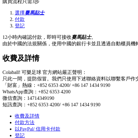
購買流程只需3步
選擇
賽馬貼士
付款
登記
12小時內確認付款，即時可接收
賽馬貼士
。
由於中國的法規關係，使用中國的銀行卡並且透過自動櫃員機轉
收費及詳情
Colaball! 可樂足球 官方網站嚴正聲明：
只此一間，提防假冒。我們只使用下述聯絡資料以聯繫客戶作
「財富」熱線：+852 6353 4200/ +86 147 1434 9190
WhatsApp查詢：+852 6353 4200
微信查詢：14714349190
短訊查詢：+852 6353 4200/ +86 147 1434 9190
收費及詳情
付款方法
以PayPal/ 信用卡付款
登記