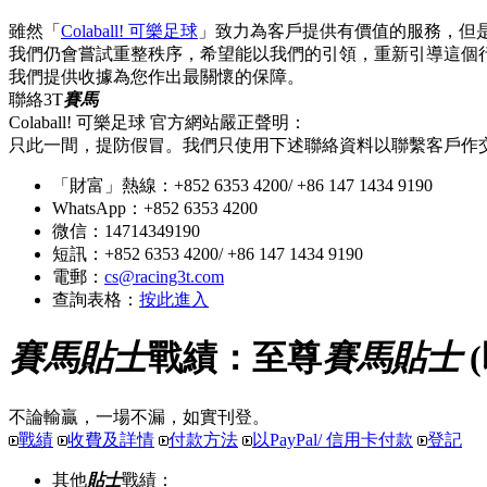
雖然「
Colaball! 可樂足球
」致力為客戶提供有價值的服務，但
我們仍會嘗試重整秩序，希望能以我們的引領，重新引導這個
我們提供收據為您作出最關懷的保障。
聯絡3T
賽馬
Colaball! 可樂足球 官方網站嚴正聲明：
只此一間，提防假冒。我們只使用下述聯絡資料以聯繫客戶作
「財富」熱線：+852 6353 4200/ +86 147 1434 9190
WhatsApp：+852 6353 4200
微信：14714349190
短訊：+852 6353 4200/ +86 147 1434 9190
電郵：
cs@racing3t.com
查詢表格：
按此進入
賽馬貼士
戰績：至尊
賽馬貼士
不論輸贏，一場不漏，如實刊登。
戰績
收費及詳情
付款方法
以PayPal/ 信用卡付款
登記
其他
貼士
戰績：