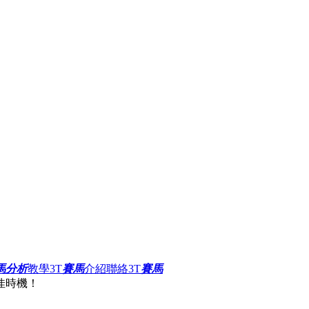
馬分析
教學
3T
賽馬
介紹
聯絡3T
賽馬
佳時機！