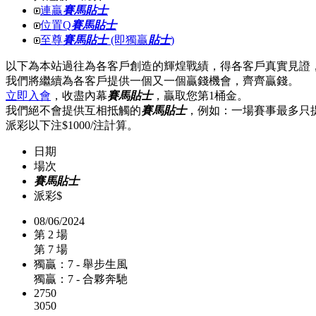
連贏
賽馬貼士
位置Q
賽馬貼士
至尊
賽馬貼士
(即獨贏
貼士
)
以下為本站過往為各客戶創造的輝煌戰績，得各客戶真實見證
我們將繼續為各客戶提供一個又一個贏錢機會，齊齊贏錢。
立即入會
，收盡內幕
賽馬貼士
，贏取您第1桶金。
我們絕不會提供互相抵觸的
賽馬貼士
，例如：一場賽事最多只
派彩以下注$1000/注計算。
日期
場次
賽馬貼士
派彩$
08/06/2024
第 2 場
第 7 場
獨贏：7 - 舉步生風
獨贏：7 - 合夥奔馳
2750
3050