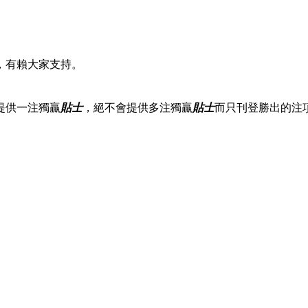
，有賴大家支持。
提供一注獨贏
貼士
，絕不會提供多注獨贏
貼士
而只刊登勝出的注