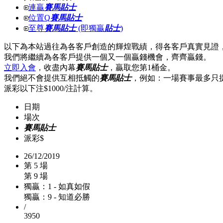
連贏
賽馬貼士
位置Q
賽馬貼士
至尊
賽馬貼士
(即獨贏
貼士
)
以下為本站過往為各客戶創造的輝煌戰績，得各客戶真實見證
我們將繼續為各客戶提供一個又一個贏錢機會，齊齊贏錢。
立即入會
，收盡內幕
賽馬貼士
，贏取您第1桶金。
我們絕不會提供互相抵觸的
賽馬貼士
，例如：一場賽事最多只
派彩以下注$1000/注計算。
日期
場次
賽馬貼士
派彩$
26/12/2019
第 5 場
第 9 場
獨贏：1 - 如真如假
獨贏：9 - 知道必勝
/
3950