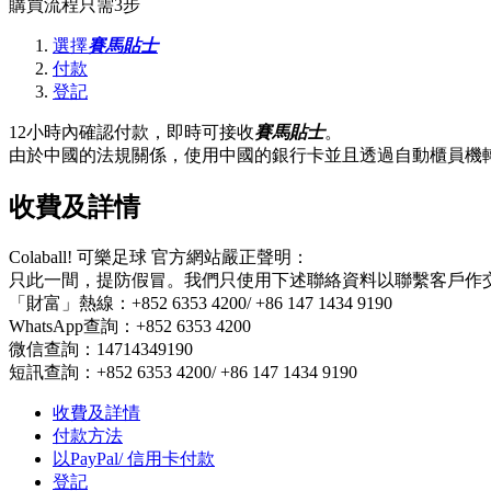
購買流程只需3步
選擇
賽馬貼士
付款
登記
12小時內確認付款，即時可接收
賽馬貼士
。
由於中國的法規關係，使用中國的銀行卡並且透過自動櫃員機轉
收費及詳情
Colaball! 可樂足球 官方網站嚴正聲明：
只此一間，提防假冒。我們只使用下述聯絡資料以聯繫客戶作
「財富」熱線：+852 6353 4200/ +86 147 1434 9190
WhatsApp查詢：+852 6353 4200
微信查詢：14714349190
短訊查詢：+852 6353 4200/ +86 147 1434 9190
收費及詳情
付款方法
以PayPal/ 信用卡付款
登記