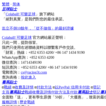
繁體
·
简体
足球貼士
「
Colaball! 可樂足球
」
旗下網站
「絕對真實」
是我們對您的最佳承諾。
迄立不倒10餘年，「從不做假」的最好證據
Colaball! 可樂足球
官方網站嚴正聲明：
只此一間，提防假冒。
我們只使用右述聯絡資料以聯繫客戶作交談。
「財富」熱線
：+852 6353 4200/ +86 147 1434 9190
WhatsApp查詢
：+852 6353 4200
微信查詢
：14714349190
短訊查詢
：+852 6353 4200/ +86 147 1434 9190
電郵查詢
：
cs@racing3t.com
查詢表格
：
按此進入
賽馬貼士
戰績
收費及詳情
付款方法
以PayPal/ 信用卡付款
登記
主頁
賽馬貼士
戰績
收費及詳情
付款方法及付款
賽馬貼士
登記
賽
全面勁「送」
，更有
學生原價「59折」「大優惠」
，
致富
的最
服務詳情
|
歷史戰績