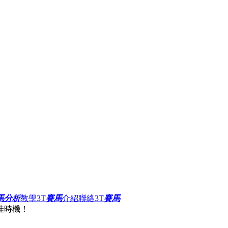
馬分析
教學
3T
賽馬
介紹
聯絡3T
賽馬
佳時機！