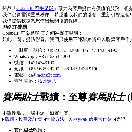
雖然「
Colaball! 可樂足球
」致力為客戶提供有價值的服務，但
我們仍會嘗試重整秩序，希望能以我們的引領，重新引導這個
我們提供收據為您作出最關懷的保障。
聯絡3T
賽馬
Colaball! 可樂足球 官方網站嚴正聲明：
只此一間，提防假冒。我們只使用下述聯絡資料以聯繫客戶作
「財富」熱線：+852 6353 4200/ +86 147 1434 9190
WhatsApp：+852 6353 4200
微信：14714349190
短訊：+852 6353 4200/ +86 147 1434 9190
電郵：
cs@racing3t.com
查詢表格：
按此進入
賽馬貼士
戰績：至尊
賽馬貼士
不論輸贏，一場不漏，如實刊登。
戰績
收費及詳情
付款方法
以PayPal/ 信用卡付款
登記
其他
貼士
戰績：