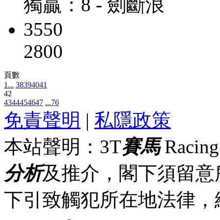
獨贏：8 - 劍斷浪
3550
2800
頁數
1...
38
39
40
41
42
43
44
45
46
47
...76
免責聲明
|
私隱政策
本站聲明：3T
賽馬
Racin
分析
及推介，閣下須留意
下引致觸犯所在地法律，