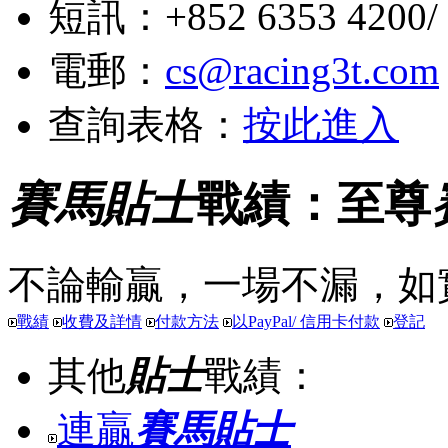
短訊：+852 6353 4200/ +
電郵：
cs@racing3t.com
查詢表格：
按此進入
賽馬貼士
戰績：至尊
不論輸贏，一場不漏，如
戰績
收費及詳情
付款方法
以PayPal/ 信用卡付款
登記
其他
貼士
戰績：
連贏
賽馬貼士