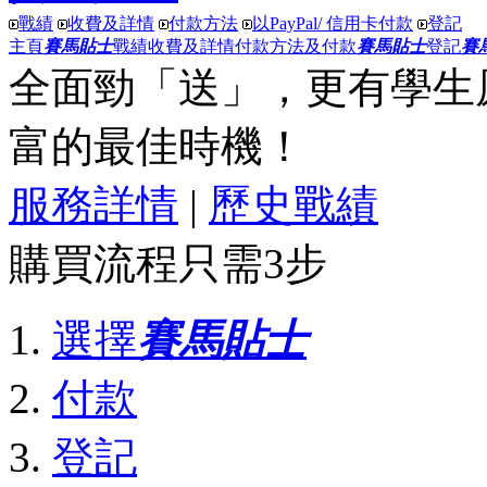
戰績
收費及詳情
付款方法
以PayPal/ 信用卡付款
登記
主頁
賽馬貼士
戰績
收費及詳情
付款方法及付款
賽馬貼士
登記
賽
全面勁「送」
，更有
學生
富
的最佳時機！
服務詳情
|
歷史戰績
購買流程只需3步
選擇
賽馬貼士
付款
登記