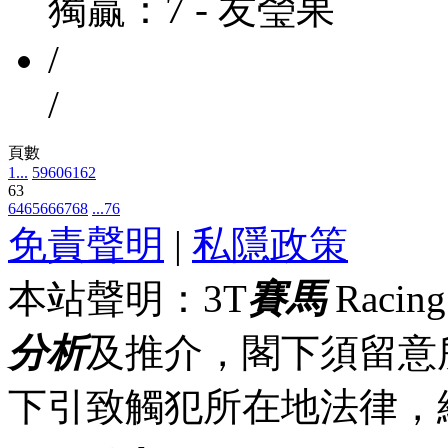
獨贏：7 - 友瑩果
/
/
頁數
1...
59
60
61
62
63
64
65
66
67
68
...76
免責聲明
|
私隱政策
本站聲明：3T
賽馬
Racin
分析
及推介，閣下須留意
下引致觸犯所在地法律，