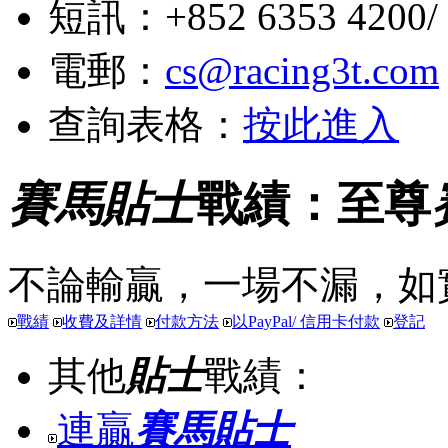
短訊：+852 6353 4200/ +
電郵：
cs@racing3t.com
查詢表格：
按此進入
賽馬貼士
戰績：至尊
不論輸贏，一場不漏，如
戰績
收費及詳情
付款方法
以PayPal/ 信用卡付款
登記
其他
貼士
戰績：
連贏
賽馬貼士