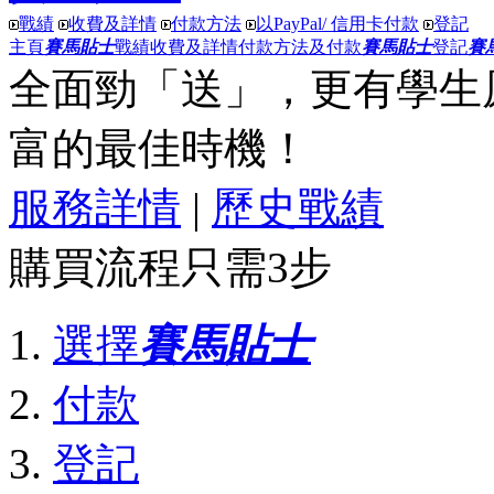
戰績
收費及詳情
付款方法
以PayPal/ 信用卡付款
登記
主頁
賽馬貼士
戰績
收費及詳情
付款方法及付款
賽馬貼士
登記
賽
全面勁「送」
，更有
學生
富
的最佳時機！
服務詳情
|
歷史戰績
購買流程只需3步
選擇
賽馬貼士
付款
登記