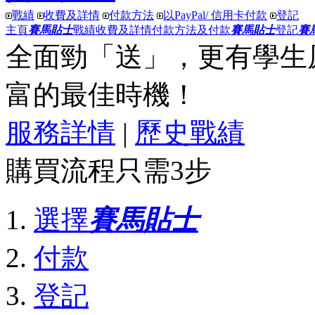
戰績
收費及詳情
付款方法
以PayPal/ 信用卡付款
登記
主頁
賽馬貼士
戰績
收費及詳情
付款方法及付款
賽馬貼士
登記
賽
全面勁「送」
，更有
學生
富
的最佳時機！
服務詳情
|
歷史戰績
購買流程只需3步
選擇
賽馬貼士
付款
登記