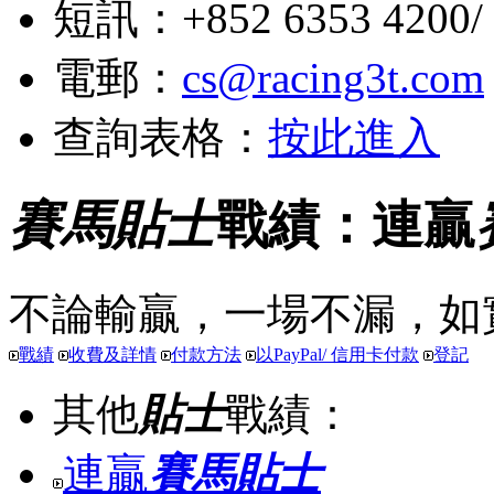
短訊：+852 6353 4200/ +
電郵：
cs@racing3t.com
查詢表格：
按此進入
賽馬貼士
戰績：連贏
不論輸贏，一場不漏，如
戰績
收費及詳情
付款方法
以PayPal/ 信用卡付款
登記
其他
貼士
戰績：
連贏
賽馬貼士