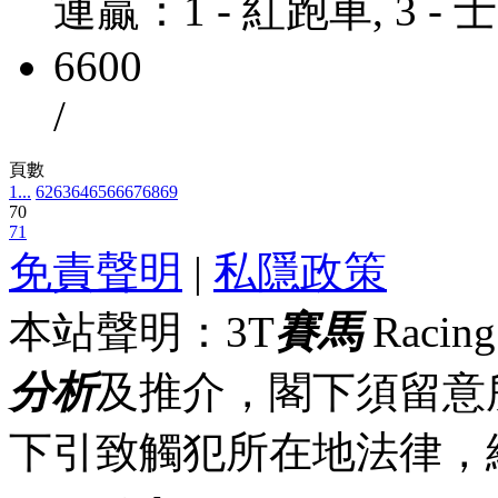
連贏：1 - 紅跑車, 3 -
6600
/
頁數
1...
62
63
64
65
66
67
68
69
70
71
免責聲明
|
私隱政策
本站聲明：3T
賽馬
Racin
分析
及推介，閣下須留意
下引致觸犯所在地法律，