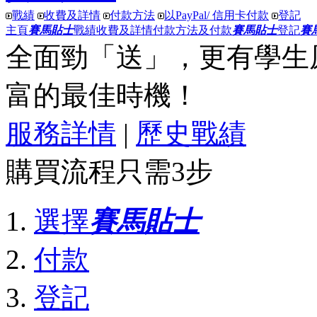
戰績
收費及詳情
付款方法
以PayPal/ 信用卡付款
登記
主頁
賽馬貼士
戰績
收費及詳情
付款方法及付款
賽馬貼士
登記
賽
全面勁「送」
，更有
學生
富
的最佳時機！
服務詳情
|
歷史戰績
購買流程只需3步
選擇
賽馬貼士
付款
登記