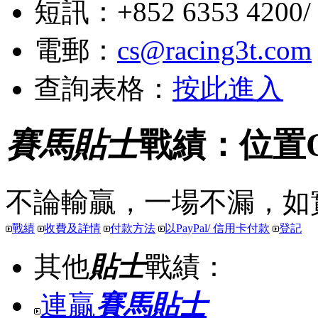
短訊：+852 6353 4200/ +
電郵：
cs@racing3t.com
查詢表格：
按此進入
賽馬貼士
戰績：位置
不論輸贏，一場不漏，如
戰績
收費及詳情
付款方法
以PayPal/ 信用卡付款
登記
其他
貼士
戰績：
連贏
賽馬貼士