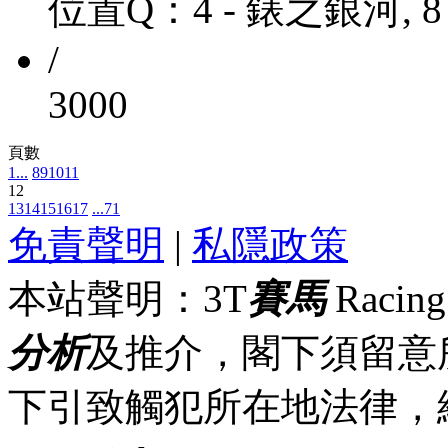
位置Q：4 - 錶之銀河, 8
/
3000
頁數
1...
8
9
10
11
12
13
14
15
16
17
...71
免責聲明
|
私隱政策
本站聲明：3T
賽馬
Racin
分析
及推介，閣下須留意
下引致觸犯所在地法律，