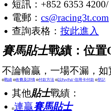
短訊：+852 6353 4200/ +
電郵：
cs@racing3t.com
查詢表格：
按此進入
賽馬貼士
戰績：位置
不論輸贏，一場不漏，如
戰績
收費及詳情
付款方法
以PayPal/ 信用卡付款
登記
其他
貼士
戰績：
連贏
賽馬貼士