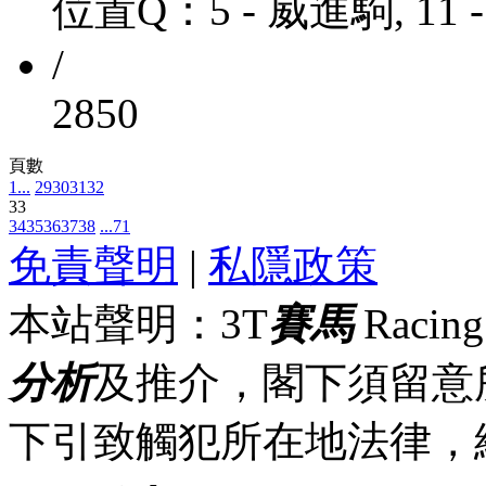
位置Q：5 - 威進駒, 11
/
2850
頁數
1...
29
30
31
32
33
34
35
36
37
38
...71
免責聲明
|
私隱政策
本站聲明：3T
賽馬
Racin
分析
及推介，閣下須留意
下引致觸犯所在地法律，