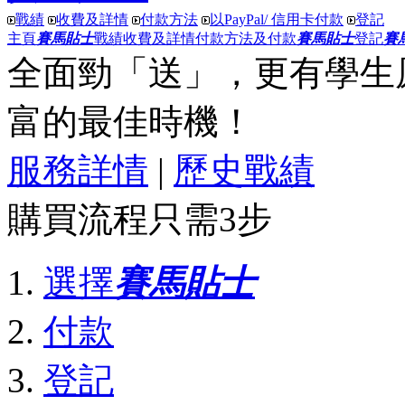
戰績
收費及詳情
付款方法
以PayPal/ 信用卡付款
登記
主頁
賽馬貼士
戰績
收費及詳情
付款方法及付款
賽馬貼士
登記
賽
全面勁「送」
，更有
學生
富
的最佳時機！
服務詳情
|
歷史戰績
購買流程只需3步
選擇
賽馬貼士
付款
登記