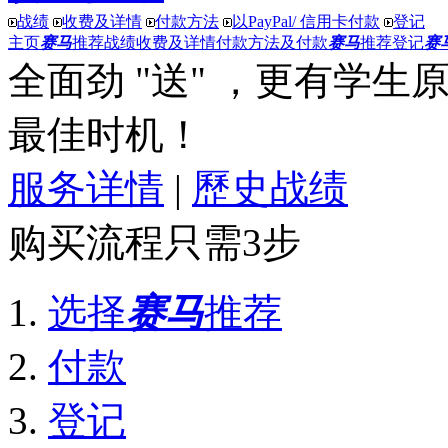
战绩
收费及详情
付款方法
以PayPal/ 信用卡付款
登记
主页
赛马
推荐战绩
收费及详情
付款方法及付款
赛马
推荐登记
赛
全面劲 "送"
，更有
学生原价
最佳时机！
服务详情
|
歷史战绩
购买流程只需3步
选择
赛马
推荐
付款
登记