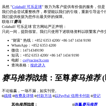
虽然 "
Colaball! 可乐足球
" 致力为客户提供有价值的服务，但
我们仍会尝试重整秩序，希望能以我们的引领，重新引导这个
我们提供收据为您作出最关怀的保障。
联络3T
赛马
Colaball! 可乐足球 官方网站严正声明：
只此一间，提防假冒。我们只使用下述联络资料以联繫客户作
"财富" 热线：+852 6353 4200/ +86 147 1434 9190
WhatsApp：+852 6353 4200
微信：14714349190
短讯：+852 6353 4200/ +86 147 1434 9190
电邮：
cs@racing3t.com
查询表格：
按此进入
赛马推荐
战绩：至尊
赛马推荐
不论输赢，一场不漏，如实刊登。
战绩
收费及详情
付款方法
以PayPal/ 信用卡付款
登记
其他
推荐
战绩：
连赢
赛马推荐