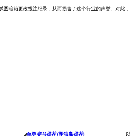
试图暗箱更改投注纪录，从而损害了这个行业的声誉。对此，
至尊
赛马推荐
(即独赢
推荐
)
以