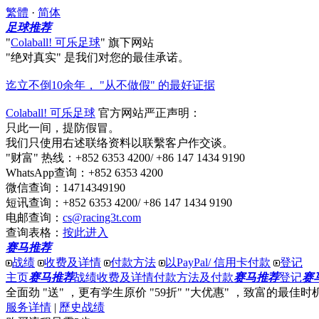
繁體
·
简体
足球推荐
"
Colaball! 可乐足球
"
旗下网站
"绝对真实"
是我们对您的最佳承诺。
迄立不倒10余年， "从不做假" 的最好证据
Colaball! 可乐足球
官方网站严正声明：
只此一间，提防假冒。
我们只使用右述联络资料以联繫客户作交谈。
"财富" 热线
：+852 6353 4200/ +86 147 1434 9190
WhatsApp查询
：+852 6353 4200
微信查询
：14714349190
短讯查询
：+852 6353 4200/ +86 147 1434 9190
电邮查询
：
cs@racing3t.com
查询表格
：
按此进入
赛马推荐
战绩
收费及详情
付款方法
以PayPal/ 信用卡付款
登记
主页
赛马推荐
战绩
收费及详情
付款方法及付款
赛马推荐
登记
赛
全面劲 "送"
，更有
学生原价 "59折" "大优惠"
，
致富
的最佳时
服务详情
|
歷史战绩