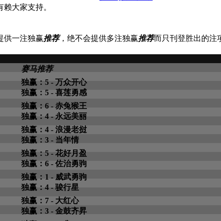
有赖大家支持。
提供一注独赢
推荐
，绝不会提供多注独赢
推荐
而只刊登胜出的注
赛马推荐
独赢：5 - 万众开心
独赢：5 - 喜莲勇感
独赢：6 - 赤兔猴王
独赢：4 - 永远美丽
独赢：4 - 浪漫老挝
独赢：3 - 当年情
独赢：5 - 花好月盈
独赢：6 - 佐治勇驹
独赢：1 - 威武勇驹
独赢：4 - 骏行星
独赢：7 - 大红心
独赢：3 - 金鼓齐昇