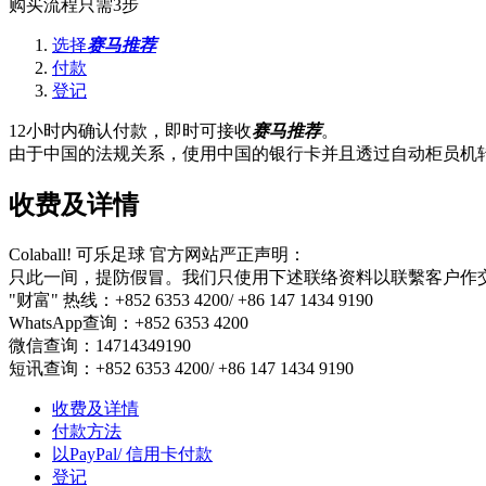
购买流程只需3步
选择
赛马推荐
付款
登记
12小时内确认付款，即时可接收
赛马推荐
。
由于中国的法规关系，使用中国的银行卡并且透过自动柜员机转
收费及详情
Colaball! 可乐足球 官方网站严正声明：
只此一间，提防假冒。我们只使用下述联络资料以联繫客户作
"财富" 热线：+852 6353 4200/ +86 147 1434 9190
WhatsApp查询：+852 6353 4200
微信查询：14714349190
短讯查询：+852 6353 4200/ +86 147 1434 9190
收费及详情
付款方法
以PayPal/ 信用卡付款
登记