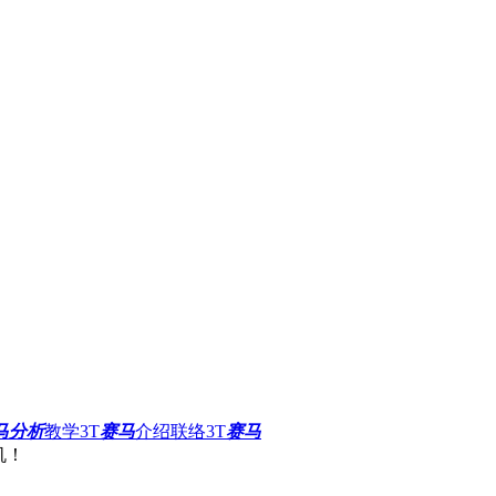
马分析
教学
3T
赛马
介绍
联络3T
赛马
机！