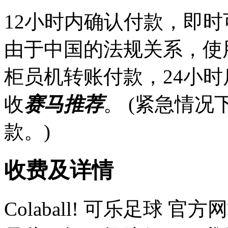
12小时内确认付款，即时
由于中国的法规关系，使
柜员机转账付款，24小
收
赛马推荐
。 (紧急情
款。)
收费及详情
Colaball! 可乐足球 