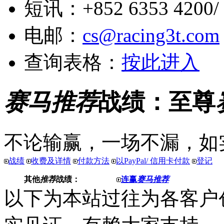
短讯：+852 6353 4200/ +
电邮：
cs@racing3t.com
查询表格：
按此进入
赛马推荐
战绩：至尊
不论输赢，一场不漏，如
战绩
收费及详情
付款方法
以PayPal/ 信用卡付款
登记
其他
推荐
战绩：
连赢
赛马推荐
以下为本站过往为各客户