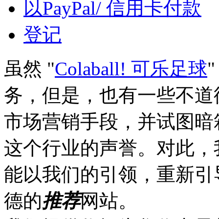
以PayPal/ 信用卡付款
登记
虽然 "
Colaball! 可乐足球
务，但是，也有一些不道
市场营销手段，并试图暗
这个行业的声誉。对此，
能以我们的引领，重新引
德的
推荐
网站。