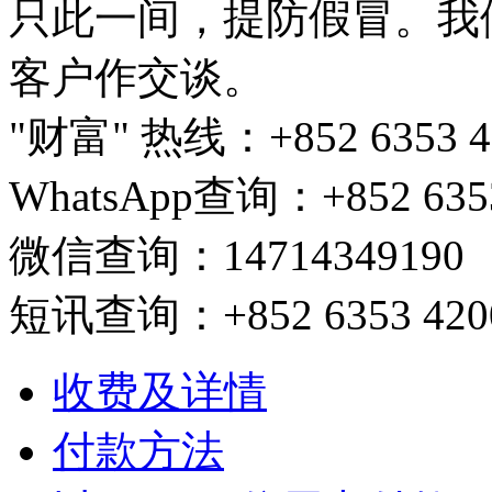
只此一间，提防假冒。我
客户作交谈。
"财富" 热线：+852 6353 420
WhatsApp查询：+852 6353
微信查询：14714349190
短讯查询：+852 6353 4200/ 
收费及详情
付款方法