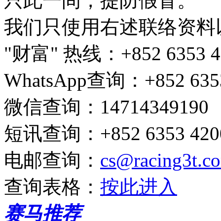
只此一间，提防假冒。
我们只使用右述联络资料
"财富" 热线
：+852 6353 4
WhatsApp查询
：+852 635
微信查询
：14714349190
短讯查询
：+852 6353 4200
电邮查询
：
cs@racing3t.c
查询表格
：
按此进入
赛马推荐