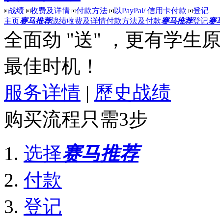
战绩
收费及详情
付款方法
以PayPal/ 信用卡付款
登记
主页
赛马推荐
战绩
收费及详情
付款方法及付款
赛马推荐
登记
赛
全面劲 "送"
，更有
学生原价
最佳时机！
服务详情
|
歷史战绩
购买流程只需3步
选择
赛马推荐
付款
登记