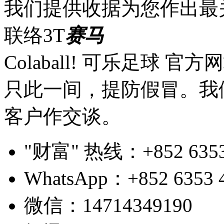
我们提供收据为您作出最
联络3T
赛马
Colaball! 可乐足球 
只此一间，提防假冒。我
客户作交谈。
"财富" 热线：+852 6353 4
WhatsApp：+852 6353 
微信：14714349190