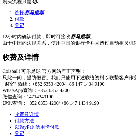
购买流程只需3步
选择
赛马推荐
付款
登记
12小时内确认付款，即时可接收
赛马推荐
。
由于中国的法规关系，使用中国的银行卡并且透过自动柜员机转
收费及详情
Colaball! 可乐足球 官方网站严正声明：
只此一间，提防假冒。我们只使用下述联络资料以联繫客户作
"财富" 热线：+852 6353 4200/ +86 147 1434 9190
WhatsApp查询：+852 6353 4200
微信查询：14714349190
短讯查询：+852 6353 4200/ +86 147 1434 9190
收费及详情
付款方法
以PayPal/ 信用卡付款
登记