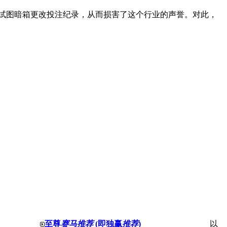
试图暗箱更改投注纪录，从而损害了这个行业的声誉。对此，
至尊
赛马推荐
(即独赢
推荐
)
以