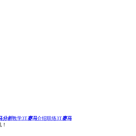
马分析
教学
3T
赛马
介绍
联络3T
赛马
机！