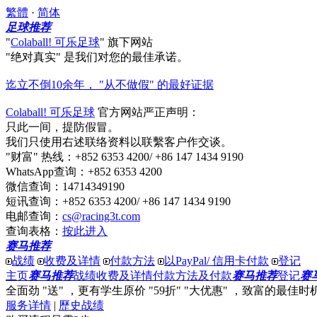
繁體
·
简体
足球推荐
"
Colaball! 可乐足球
"
旗下网站
"绝对真实"
是我们对您的最佳承诺。
迄立不倒10余年， "从不做假" 的最好证据
Colaball! 可乐足球
官方网站严正声明：
只此一间，提防假冒。
我们只使用右述联络资料以联繫客户作交谈。
"财富" 热线
：+852 6353 4200/ +86 147 1434 9190
WhatsApp查询
：+852 6353 4200
微信查询
：14714349190
短讯查询
：+852 6353 4200/ +86 147 1434 9190
电邮查询
：
cs@racing3t.com
查询表格
：
按此进入
赛马推荐
战绩
收费及详情
付款方法
以PayPal/ 信用卡付款
登记
主页
赛马推荐
战绩
收费及详情
付款方法及付款
赛马推荐
登记
赛
全面劲 "送"
，更有
学生原价 "59折" "大优惠"
，
致富
的最佳时
服务详情
|
歷史战绩