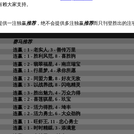
有赖大家支持。
提供一注独赢
推荐
，绝不会提供多注独赢
推荐
而只刊登胜出的注
赛马推荐
连赢：1 - 老实人, 3 - 善传万里
连赢：1 - 胜利风范, 8 - 喜胜驹
连赢：2 - 翡翠福星, 4 - 南庄瑞宝
连赢：1 - 行星梦, 4 - 承你所愿
连赢：2 - 同盟力量, 8 - 好友无敌
连赢：3 - 以战养战, 8 - 闪电精灵
连赢：3 - 胜出魅力, 4 - 万众力得
连赢：2 - 喜莲骐星, 6 - 玖宝
连赢：2 - 活力得胜, 4 - 埼丰
连赢：2 - 活力勇士, 6 - 大众劲驹
连赢：1 - 旺虾王, 11 - 忠心勇士
连赢：1 - 时时精綵, 3 - 添满意