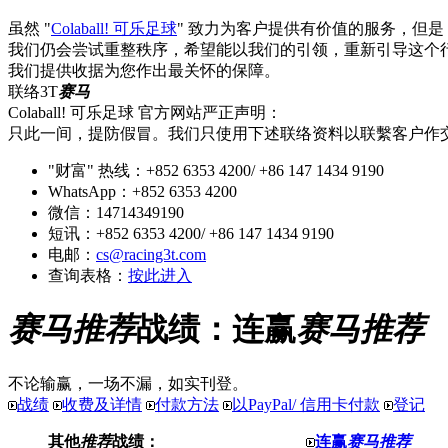
虽然 "
Colaball! 可乐足球
" 致力为客户提供有价值的服务，但
我们仍会尝试重整秩序，希望能以我们的引领，重新引导这个
我们提供收据为您作出最关怀的保障。
联络3T
赛马
Colaball! 可乐足球 官方网站严正声明：
只此一间，提防假冒。我们只使用下述联络资料以联繫客户作
"财富" 热线：+852 6353 4200/ +86 147 1434 9190
WhatsApp：+852 6353 4200
微信：14714349190
短讯：+852 6353 4200/ +86 147 1434 9190
电邮：
cs@racing3t.com
查询表格：
按此进入
赛马推荐
战绩：连赢
赛马推荐
不论输赢，一场不漏，如实刊登。
战绩
收费及详情
付款方法
以PayPal/ 信用卡付款
登记
其他
推荐
战绩：
连赢
赛马推荐