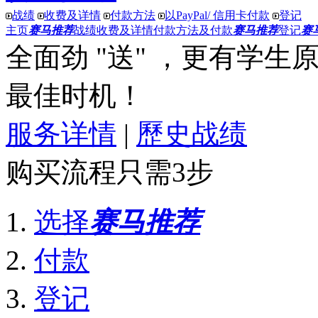
战绩
收费及详情
付款方法
以PayPal/ 信用卡付款
登记
主页
赛马推荐
战绩
收费及详情
付款方法及付款
赛马推荐
登记
赛
全面劲 "送"
，更有
学生原价
最佳时机！
服务详情
|
歷史战绩
购买流程只需3步
选择
赛马推荐
付款
登记