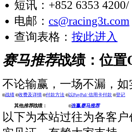
短讯：+852 6353 4200/ +
电邮：
cs@racing3t.com
查询表格：
按此进入
赛马推荐
战绩：位置
不论输赢，一场不漏，如
战绩
收费及详情
付款方法
以PayPal/ 信用卡付款
登记
其他
推荐
战绩：
连赢
赛马推荐
以下为本站过往为各客户