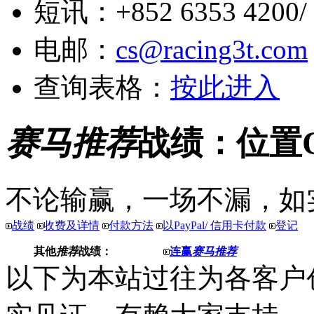
短讯：+852 6353 4200/ +
电邮：
cs@racing3t.com
查询表格：
按此进入
赛马推荐
战绩：位置
不论输赢，一场不漏，如
战绩
收费及详情
付款方法
以PayPal/ 信用卡付款
登记
其他
推荐
战绩：
连赢
赛马推荐
以下为本站过往为各客户