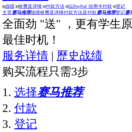
战绩
收费及详情
付款方法
以PayPal/ 信用卡付款
登记
主页
赛马推荐
战绩
收费及详情
付款方法及付款
赛马推荐
登记
赛
全面劲 "送"
，更有
学生原价
最佳时机！
服务详情
|
歷史战绩
购买流程只需3步
选择
赛马推荐
付款
登记