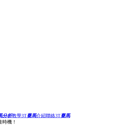
馬分析
教學
3T
賽馬
介紹
聯絡3T
賽馬
佳時機！