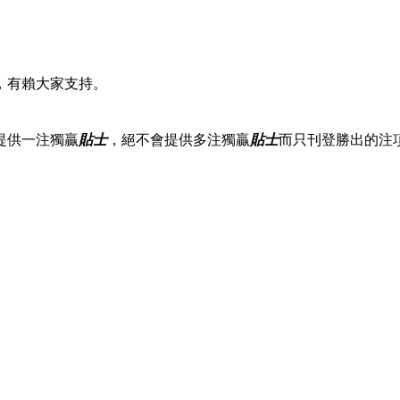
，有賴大家支持。
提供一注獨贏
貼士
，絕不會提供多注獨贏
貼士
而只刊登勝出的注