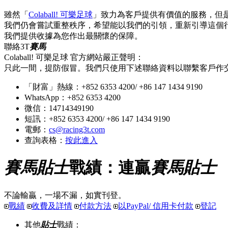
雖然「
Colaball! 可樂足球
」致力為客戶提供有價值的服務，但
我們仍會嘗試重整秩序，希望能以我們的引領，重新引導這個
我們提供收據為您作出最關懷的保障。
聯絡3T
賽馬
Colaball! 可樂足球 官方網站嚴正聲明：
只此一間，提防假冒。我們只使用下述聯絡資料以聯繫客戶作
「財富」熱線：+852 6353 4200/ +86 147 1434 9190
WhatsApp：+852 6353 4200
微信：14714349190
短訊：+852 6353 4200/ +86 147 1434 9190
電郵：
cs@racing3t.com
查詢表格：
按此進入
賽馬貼士
戰績：連贏
賽馬貼士
不論輸贏，一場不漏，如實刊登。
戰績
收費及詳情
付款方法
以PayPal/ 信用卡付款
登記
其他
貼士
戰績：