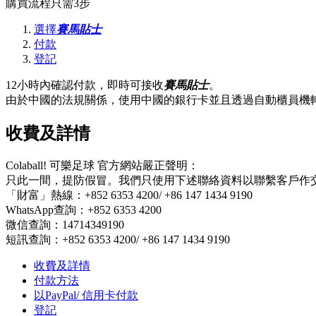
購買流程只需3步
選擇
賽馬貼士
付款
登記
12小時內確認付款，即時可接收
賽馬貼士
。
由於中國的法規關係，使用中國的銀行卡並且透過自動櫃員機轉
收費及詳情
Colaball! 可樂足球 官方網站嚴正聲明：
只此一間，提防假冒。我們只使用下述聯絡資料以聯繫客戶作
「財富」熱線：+852 6353 4200/ +86 147 1434 9190
WhatsApp查詢：+852 6353 4200
微信查詢：14714349190
短訊查詢：+852 6353 4200/ +86 147 1434 9190
收費及詳情
付款方法
以PayPal/ 信用卡付款
登記