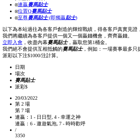
連贏
賽馬貼士
位置Q
賽馬貼士
至尊
賽馬貼士
(即獨贏
貼士
)
以下為本站過往為各客戶創造的輝煌戰績，得各客戶真實見證
我們將繼續為各客戶提供一個又一個贏錢機會，齊齊贏錢。
立即入會
，收盡內幕
賽馬貼士
，贏取您第1桶金。
我們絕不會提供互相抵觸的
賽馬貼士
，例如：一場賽事最多只
派彩以下注$1000/注計算。
日期
場次
賽馬貼士
派彩$
20/03/2022
第 2 場
第 7 場
連贏：1 - 日日型, 4 - 幸運之神
連贏：6 - 遨遊氣泡, 7 - 時時歡呼
/
3350