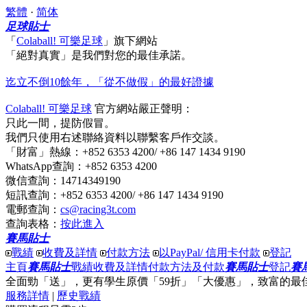
繁體
·
简体
足球貼士
「
Colaball! 可樂足球
」
旗下網站
「絕對真實」
是我們對您的最佳承諾。
迄立不倒10餘年，「從不做假」的最好證據
Colaball! 可樂足球
官方網站嚴正聲明：
只此一間，提防假冒。
我們只使用右述聯絡資料以聯繫客戶作交談。
「財富」熱線
：+852 6353 4200/ +86 147 1434 9190
WhatsApp查詢
：+852 6353 4200
微信查詢
：14714349190
短訊查詢
：+852 6353 4200/ +86 147 1434 9190
電郵查詢
：
cs@racing3t.com
查詢表格
：
按此進入
賽馬貼士
戰績
收費及詳情
付款方法
以PayPal/ 信用卡付款
登記
主頁
賽馬貼士
戰績
收費及詳情
付款方法及付款
賽馬貼士
登記
賽
全面勁「送」
，更有
學生原價「59折」「大優惠」
，
致富
的最
服務詳情
|
歷史戰績