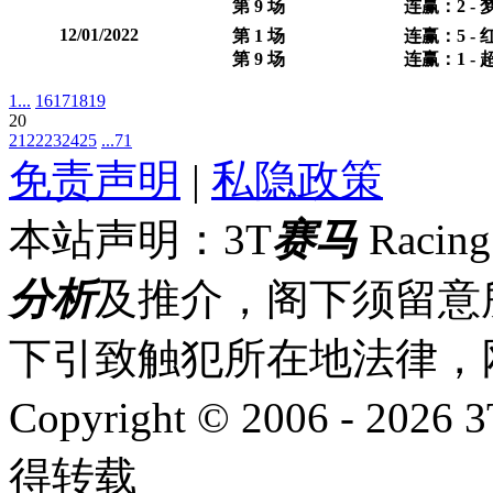
第 9 场
连赢：2 - 
12/01/2022
第 1 场
连赢：5 - 
第 9 场
连赢：1 - 
1...
16
17
18
19
20
21
22
23
24
25
...71
免责声明
|
私隐政策
本站声明：3T
赛马
Racin
分析
及推介，阁下须留意
下引致触犯所在地法律，
Copyright © 2006 - 2026 
得转载