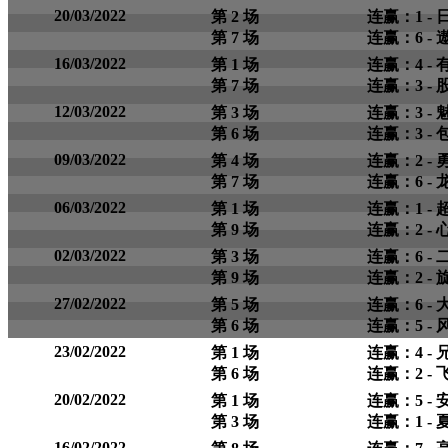
20/03/2022
第 2 场
连赢：1 - 
第 7 场
连赢：6 - 
16/03/2022
第 1 场
连赢：4 - 
第 7 场
连赢：3 - 
12/03/2022
第 3 场
连赢：3 - 
第 6 场
连赢：3 - 
09/03/2022
第 4 场
连赢：2 - 
第 7 场
连赢：6 - 
06/03/2022
第 1 场
连赢：1 - 
第 9 场
连赢：2 - 
02/03/2022
第 3 场
连赢：6 - 
第 9 场
连赢：2 - 
27/02/2022
第 5 场
连赢：6 - 
第 6 场
连赢：5 - 
23/02/2022
第 1 场
连赢：4 - 
第 6 场
连赢：2 - 飞
20/02/2022
第 1 场
连赢：5 - 安
第 3 场
连赢：1 - 
16/02/2022