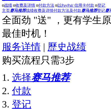
战绩
收费及详情
付款方法
以PayPal/ 信用卡付款
登记
主页
赛马推荐
战绩
收费及详情
付款方法及付款
赛马推荐
登记
赛
全面劲 "送"
，更有
学生原价
最佳时机！
服务详情
|
歷史战绩
购买流程只需3步
选择
赛马推荐
付款
登记