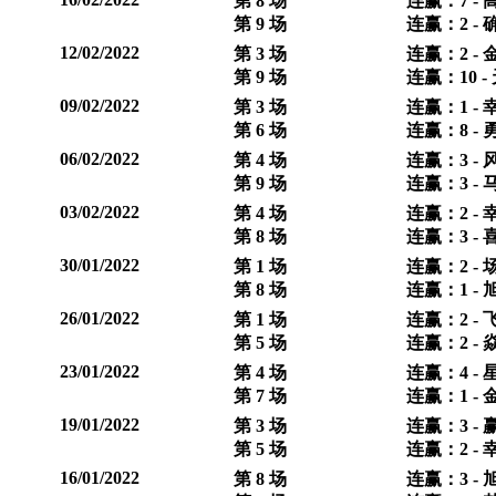
第 8 场
连赢：7 - 
第 9 场
连赢：2 - 
12/02/2022
第 3 场
连赢：2 - 
第 9 场
连赢：10 -
09/02/2022
第 3 场
连赢：1 - 
第 6 场
连赢：8 - 
06/02/2022
第 4 场
连赢：3 - 
第 9 场
连赢：3 - 
03/02/2022
第 4 场
连赢：2 - 
第 8 场
连赢：3 - 
30/01/2022
第 1 场
连赢：2 - 
第 8 场
连赢：1 - 
26/01/2022
第 1 场
连赢：2 - 飞
第 5 场
连赢：2 - 
23/01/2022
第 4 场
连赢：4 - 
第 7 场
连赢：1 - 
19/01/2022
第 3 场
连赢：3 - 
第 5 场
连赢：2 - 
16/01/2022
第 8 场
连赢：3 - 