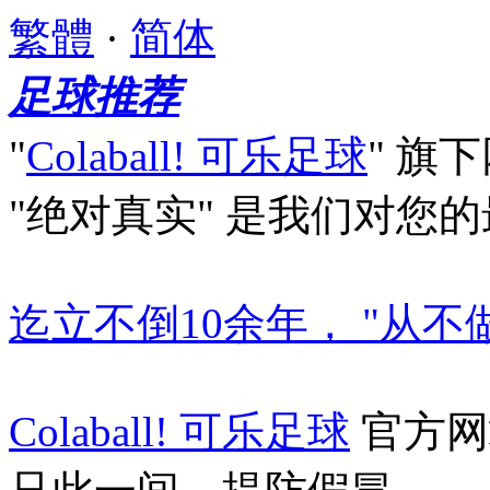
繁體
·
简体
足球推荐
"
Colaball! 可乐足球
"
旗下
"绝对真实"
是我们对您的
迄立不倒10余年， "从不
Colaball! 可乐足球
官方网