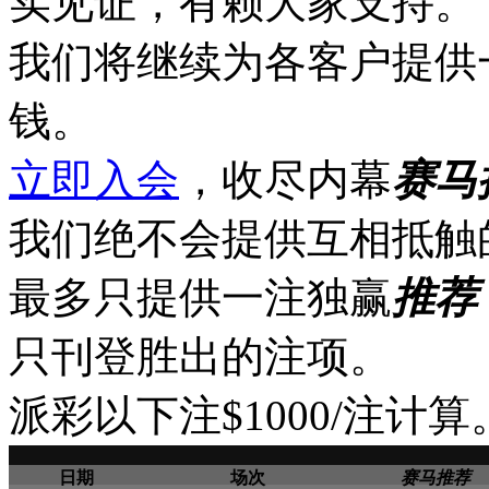
实见证，有赖大家支持。
我们将继续为各客户提供
钱。
立即入会
，收尽内幕
赛马
我们绝不会提供互相抵触
最多只提供一注独赢
推荐
只刊登胜出的注项。
派彩以下注$1000/注计算
日期
场次
赛马推荐