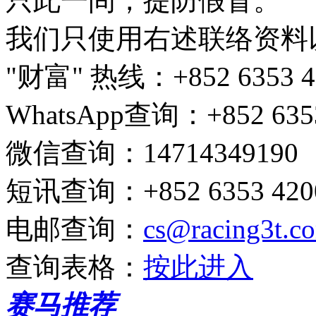
只此一间，提防假冒。
我们只使用右述联络资料
"财富" 热线
：+852 6353 4
WhatsApp查询
：+852 635
微信查询
：14714349190
短讯查询
：+852 6353 4200
电邮查询
：
cs@racing3t.c
查询表格
：
按此进入
赛马推荐