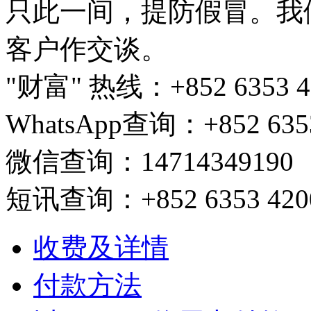
只此一间，提防假冒。我
客户作交谈。
"财富" 热线：+852 6353 420
WhatsApp查询：+852 6353
微信查询：14714349190
短讯查询：+852 6353 4200/ 
收费及详情
付款方法