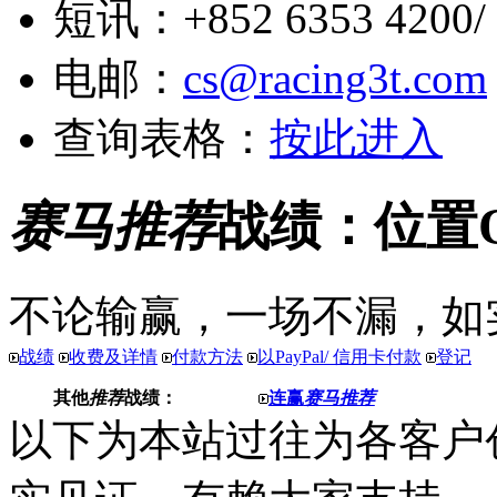
短讯：+852 6353 4200/ +
电邮：
cs@racing3t.com
查询表格：
按此进入
赛马推荐
战绩：位置
不论输赢，一场不漏，如
战绩
收费及详情
付款方法
以PayPal/ 信用卡付款
登记
其他
推荐
战绩：
连赢
赛马推荐
以下为本站过往为各客户