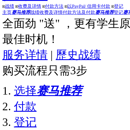
战绩
收费及详情
付款方法
以PayPal/ 信用卡付款
登记
主页
赛马推荐
战绩
收费及详情
付款方法及付款
赛马推荐
登记
赛
全面劲 "送"
，更有
学生原价
最佳时机！
服务详情
|
歷史战绩
购买流程只需3步
选择
赛马推荐
付款
登记