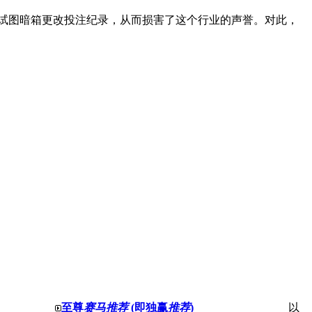
试图暗箱更改投注纪录，从而损害了这个行业的声誉。对此，
至尊
赛马推荐
(即独赢
推荐
)
以