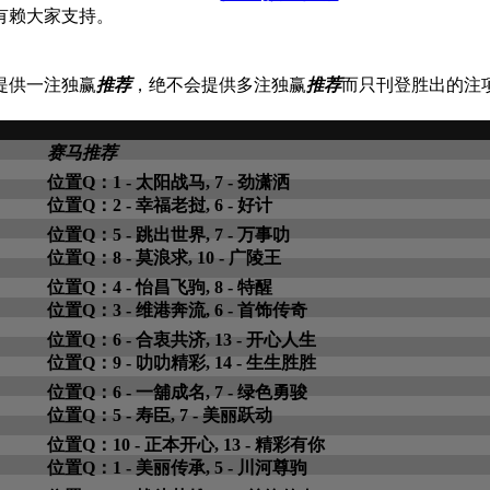
有赖大家支持。
提供一注独赢
推荐
，绝不会提供多注独赢
推荐
而只刊登胜出的注
赛马推荐
位置Q：1 - 太阳战马, 7 - 劲潇洒
位置Q：2 - 幸福老挝, 6 - 好计
位置Q：5 - 跳出世界, 7 - 万事叻
位置Q：8 - 莫浪求, 10 - 广陵王
位置Q：4 - 怡昌飞驹, 8 - 特醒
位置Q：3 - 维港奔流, 6 - 首饰传奇
位置Q：6 - 合衷共济, 13 - 开心人生
位置Q：9 - 叻叻精彩, 14 - 生生胜胜
位置Q：6 - 一舖成名, 7 - 绿色勇骏
位置Q：5 - 寿臣, 7 - 美丽跃动
位置Q：10 - 正本开心, 13 - 精彩有你
位置Q：1 - 美丽传承, 5 - 川河尊驹