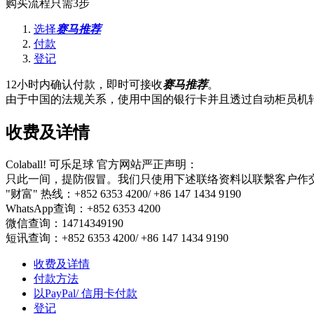
购买流程只需3步
选择
赛马推荐
付款
登记
12小时内确认付款，即时可接收
赛马推荐
。
由于中国的法规关系，使用中国的银行卡并且透过自动柜员机转
收费及详情
Colaball! 可乐足球 官方网站严正声明：
只此一间，提防假冒。我们只使用下述联络资料以联繫客户作
"财富" 热线：+852 6353 4200/ +86 147 1434 9190
WhatsApp查询：+852 6353 4200
微信查询：14714349190
短讯查询：+852 6353 4200/ +86 147 1434 9190
收费及详情
付款方法
以PayPal/ 信用卡付款
登记