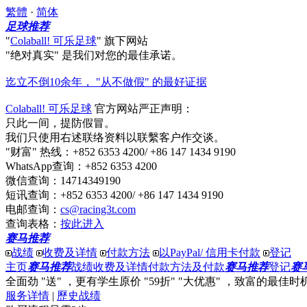
繁體
·
简体
足球推荐
"
Colaball! 可乐足球
"
旗下网站
"绝对真实"
是我们对您的最佳承诺。
迄立不倒10余年， "从不做假" 的最好证据
Colaball! 可乐足球
官方网站严正声明：
只此一间，提防假冒。
我们只使用右述联络资料以联繫客户作交谈。
"财富" 热线
：+852 6353 4200/ +86 147 1434 9190
WhatsApp查询
：+852 6353 4200
微信查询
：14714349190
短讯查询
：+852 6353 4200/ +86 147 1434 9190
电邮查询
：
cs@racing3t.com
查询表格
：
按此进入
赛马推荐
战绩
收费及详情
付款方法
以PayPal/ 信用卡付款
登记
主页
赛马推荐
战绩
收费及详情
付款方法及付款
赛马推荐
登记
赛
全面劲 "送"
，更有
学生原价 "59折" "大优惠"
，
致富
的最佳时
服务详情
|
歷史战绩