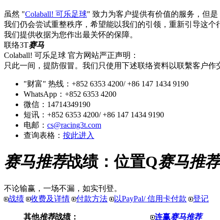
虽然 "
Colaball! 可乐足球
" 致力为客户提供有价值的服务，但
我们仍会尝试重整秩序，希望能以我们的引领，重新引导这个
我们提供收据为您作出最关怀的保障。
联络3T
赛马
Colaball! 可乐足球 官方网站严正声明：
只此一间，提防假冒。我们只使用下述联络资料以联繫客户作
"财富" 热线：+852 6353 4200/ +86 147 1434 9190
WhatsApp：+852 6353 4200
微信：14714349190
短讯：+852 6353 4200/ +86 147 1434 9190
电邮：
cs@racing3t.com
查询表格：
按此进入
赛马推荐
战绩：位置Q
赛马推
不论输赢，一场不漏，如实刊登。
战绩
收费及详情
付款方法
以PayPal/ 信用卡付款
登记
其他
推荐
战绩：
连赢
赛马推荐