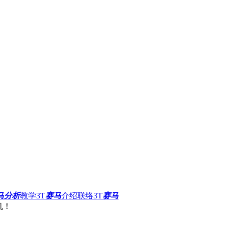
马分析
教学
3T
赛马
介绍
联络3T
赛马
机！